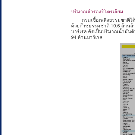
ปริมาณสำรองปิโตรเลียม
กรมเชื้อเพลิงธรรมชาติได้ร
ด้วยก๊าซธรรมชาติ 10.6 ล้านล้
บาร์เรล คิดเป็นปริมาณน้ำมันด
94 ล้านบาร์เรล