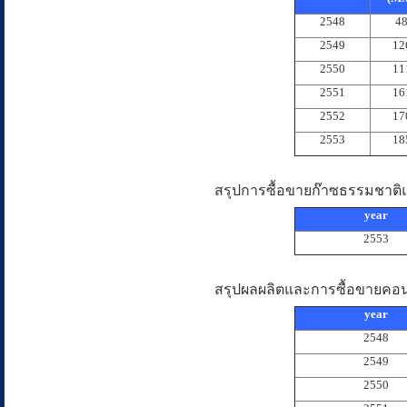
2548
48
2549
12
2550
11
2551
16
2552
17
2553
18
สรุปการซื้อขายก๊าซธรรมชาติแ
year
2553
สรุปผลผลิตและการซื้อขายคอน
year
2548
2549
2550