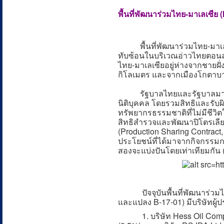
พื้นที่พัฒนาร่วมไทย-มาเลเซี
พื้นที่พัฒนาร่วมไทย-มาเลเซ
ทับซ้อนในบริเวณอ่าวไทยตอนล่า
ไทย-มาเลเซียอยู่ห่างจากชายฝั
กิโลเมตร และจากเมืองโกตาบา
รัฐบาลไทยและรัฐบาลมาเลเซีย
นิติบุคคล โดยรวมสิทธิและร
ทรัพยากรธรรมชาติที่ไม่มีชีว
สิทธิสำรวจและพัฒนาปิโตรเลีย
(Production Sharing Contract
ประโยชน์ที่ได้มาจากกิจกรรมกา
สองจะแบ่งปันโดยเท่าเทียมกัน 
ปัจจุบันพื้นที่พัฒนาร่วมไ
และแปลง B-17-01) มีบริษัทผู้ป
1. บริษัท Hess Oil Company 