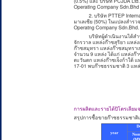
(0.5%) และ บริษัท PCJDA Ltd
Operating Company Sdn.Bhd (C
2. บริษัท PTTEP Internatio
มาเลเซีย (50%) ในแปลงสำรวจ
Operatng Company Sdn.Bhd. (
บริษัทผู้ดำเนินงานได้สำรว
จักรวาล แหล่งก๊าซสุริยา แหล่ง
ก๊าซสมุทรา แหล่งก๊าซสมุทรา
จำนวน 9 แหล่ง ได้แก่ แหล่งก๊าซ
ตะวันตก แหล่งก๊าซเจ็งก้าใต้ 
17-01 พบก๊าซธรรมชาติ 3 แหล่ง
การผลิตและรายได้ปิโตรเลียมจ
สรุปการซื้อขายก๊าซธรรมชาติ
D
year
Nom
(M