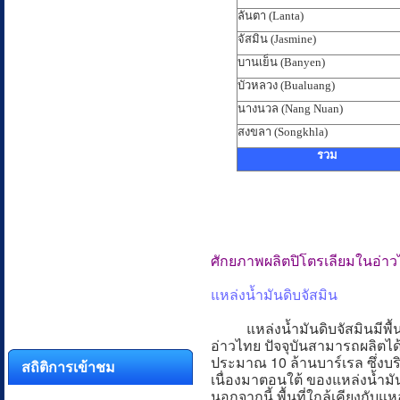
ลันตา (Lanta)
จัสมิน (Jasmine)
บานเย็น (Banyen)
บัวหลวง (Bualuang)
นางนวล (Nang Nuan)
สงขลา (Songkhla)
รวม
ศักยภาพผลิตปิโตรเลียมในอ่า
แหล่งน้ำมันดิบจัสมิน
แหล่งน้ำมันดิบจัสมินมีพื้นท
อ่าวไทย ปัจจุบันสามารถผลิตได
ประมาณ 10 ล้านบาร์เรล ซึ่งบริษั
สถิติการเข้าชม
เนื่องมาตอนใต้ ของแหล่งน้ำมั
นอกจากนี้ พื้นที่ใกล้เคียงกับแ