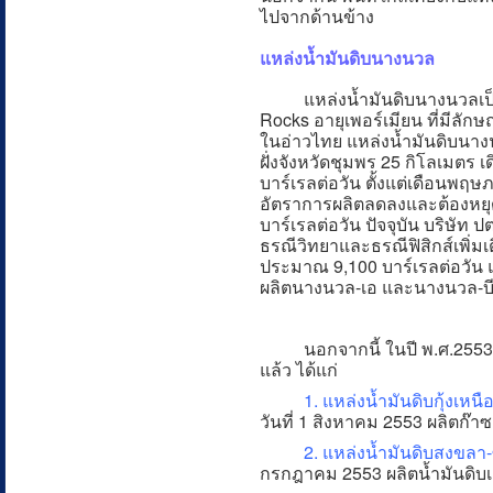
ไปจากด้านข้าง
แหล่งน้ำมันดิบนางนวล
แหล่งน้ำมันดิบนางนวลเป็นแห
Rocks อายุเพอร์เมียน ที่มีลัก
ในอ่าวไทย แหล่งน้ำมันดิบนางน
ฝั่งจังหวัดชุมพร 25 กิโลเมตร เ
บาร์เรลต่อวัน ตั้งแต่เดือนพ
อัตราการผลิตลดลงและต้องหยุ
บาร์เรลต่อวัน ปัจจุบัน บริษัท
ธรณีวิทยาและธรณีฟิสิกส์เพิ่
ประมาณ 9,100 บาร์เรลต่อวัน และ
ผลิตนางนวล-เอ และนางนวล-บ
นอกจากนี้ ในปี พ.ศ.2553 มี
แล้ว ได้แก่
1.
แหล่งน้ำมันดิบกุ้งเหนื
วันที่ 1 สิงหาคม 2553 ผลิตก๊า
2. แหล่งน้ำมันดิบสงขลา-
กรกฎาคม 2553 ผลิตน้ำมันดิบเฉ