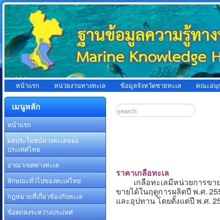
หน้าแรก
หน่วยงานทางทะเล
ข้อมูลจังหวัดชายทะเล
คณะอนุ
เมนูหลัก
หน้าแรก
ผลประโยชน์ทางทะเลของ
ประเทศไทย
อาณาเขตทางทะเล
ราคาเกลือทะเล
ลักษณะทั่วไปของทะเลไทย
เกลือทะเลมีหน่วยการขายเป็น
ขายได้ในฤดูการผลิตปี พ.ศ. 25
กฎหมายที่เกี่ยวข้องกับทะเล
และอุปทาน โดยตั้งแต่ปี พ.ศ. 2
ข้อตกลงระหว่างประเทศ