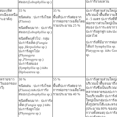
ปะการังวงแหวน
สมอง (
Lobophylli
a sp.)
วสอง (ทิศ
55 %
35 %
ปะการังตายส่วนใหญ่อ
ตกเฉียงเหนือ
บริเวณน้ำตื้นที่ความล
ชนิดเด่น : ปะการังโขด
พื้นที่ปะการังต่ยจาก
าะอาดัง)
4 - 5 เมตร ปะการังที่
(
P.lutea
)
การฟอกขาวเฉลี่ยโดย
ฟอกขาวส่วนใหญ๋เป็น
รวมประมาณ 25 %
สมอง ปะการะงเขากว
ชนิดที่พบมาก : ปะการัง
ปะการังลูกฟูก และปะ
สมอง (
Lobophyllia
sp.)
เปลวไฟ
ชนิดที่พบทั่วไป : กลุ่ม
ปะการังที่มีอาการฟอ
ปะการังเห็ด (
Fungia
ได้แก่ Symphyllia sp. 
spp.,
Herpolitha
sp.)
Platygyra sp. และ Gon
ปะการังลูกโป่ง
sp.
(
Physogyra
sp.,
Plerogyra
sp.)
ปะการังสมอง
(
Symphyllia
sp.) และ
Diploastrea
sp.
ดทรายขาว
30 %
55 %
ปะการังตายส่วนใหญ่อ
ะวันออกของ
บริเวณน้ำตื้นจนมาถึ
ชนิดเด่น : ปะการังโขด
พื้นที่ปะการังต่ยจาก
วี)
ปะการังซึ่งเป็นบริเวณ
(
P.lutea
) และปะการัง
การฟอกขาวเฉลี่ยโดย
หลากหลายของปะการั
สมอง (
Lobophyllia
sp.)
รวมประมาณ 40 %
ในบริเวณลึก ปะการังท
ใหญ่เป็นกลุ่มปะการั
ชนิดที่พบมาก : ปะการัง
ทั้งรูปทรงโต๊ะและทรงก
เห็ด (
Fungia
spp.) และ
(ประมาณ 80% ของปะ
ปะการังลูกโป่ง
กวางทั้งหมด) ปะการั
(
Physogyra
sp.)
ปะการังสมอง