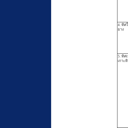
4. ทิศ
ยาง
5. ทิศ
เกาะห