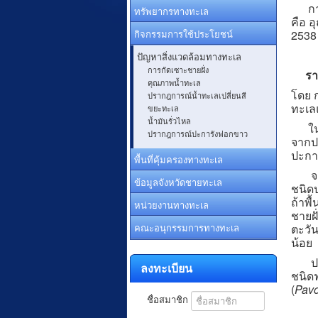
การเ
ทรัพยากรทางทะเล
คือ อ
กิจกรรมการใช้ประโยชน์
2538
ปัญหาสิ่งแวดล้อมทางทะเล
การกัดเซาะชายฝั่ง
รา
คุณภาพน้ำทะเล
โดย 
ปรากฎการณ์น้ำทะเลเปลี่ยนสี
ทะเล
ขยะทะเล
น้ำมันรั่วไหล
ในปี 
ปรากฎการณ์ปะการังฟอกขาว
จากปก
ปะการ
พื้นที่คุ้มครองทางทะเล
จากก
ข้อมูลจังหวัดชายทะเล
ชนิดป
ถ้าพื
หน่วยงานทางทะเล
ชายฝั
คณะอนุกรรมการทางทะเล
ตะวั
น้อย
ประม
ลงทะเบียน
ชนิดฟ
(
Pavo
ชื่อสมาชิก