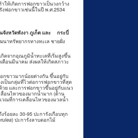
ทำให้เกิดการฟอกขาวเป็นวงกว้าง
รังฟอกขาวเช่นนี้ในปี พ.ศ.2534
ังหวัดพังงา ภูเก็ต และ
กระบี่
พัฒนาทรัพยากรทางทะเล ชายฝั่ง
จากอุณภูมิน้ำทะเลที่เริ่มสูงขึ้น
ยเดือนมีนาคม ส่งผลให้เกิดสภาวะ
าวมากน้อยต่างกัน ขึ้นอยู่กับ
งเป็นกลุ่มที่ไวต่อการฟอกขาวที่สุด
ากด้วย และการฟอกขาวขึ้นอยู่กับแนว
ารเคลื่อนไหวของมากน้ำมาก (ด้าน
ิเวณที่การเคลื่อนไหวของมวลน้ำ
้อยละ 30-95 ปะการังเกือบทุก
rulea
) ปะการังลาบดอกไม้