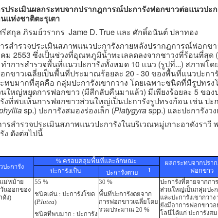
รประเมินผลกระทบจากปรากฎการณ์ปะการังฟอกขาวต่อแนวปะการัง
นแห่งชาติตะรุเตา
รีสกุล ภิรมย์วรากร Jame D. True และ ศักดิ์อนันต์ ปลาทอง
ำรวจประเมินสภาพแนวปะการังภายหลังปรากฎการณ์ฟอกขาว ดำเ
คม 2553 ซึ่งเป็นช่วงที่อุณหภูมิน้ำทะเลลดลงจากชาวงที่ร้อนที่สุ
 ทำการสำรวจพื้นที่แนวปะการังทั้งหมด 10 แนว (รูปที่...) สภาพ
กขาวเฉลี่ยเป็นพื้นที่ประมาณร้อยละ 20 - 30 ของพื้นที่แนวปะการังท
ทบมากที่สุดคือ กลุ่มปะการังเขากวาง โดยเฉพาะชนิดที่มีรูปทรงโต๊
นใหญ่หยุดการฟอกขาว (มีสีกลับคืนมาแล้ว) มีเพียงร้อยละ 5 ของป
ังที่พบเห็นการฟอกขาวส่วนใหญ่เป็นปะการังรูปทรงก้อน เช่น ปะก
hyllia
sp.) ปะการังสมองร่องเล็ก (
Platygyra
spp.) และปะการังวง
ำรวจประเมินสภาพแนวปะการังในบริเวณหมู่เกาะอาดังราวี 
ัง ดังต่อไปนี้
% ครอบคลุมพื้นที่และลักษณะ
ผลกระทบจากปราก
วปะการัง
1
ฟอกขาว
ปะการังเป็น
ปะการังตาย
วแม่หม้าย
55 %
30 %
ปะการังที่ตายจากก
ะวันออกของ
ส่วนใหญ่เป็นกลุ่มปะ
ชนิดเด่น : ปะการังโขด
พื้นที่ปะการังต่ยจาก
ดัง)
และปะการังเขากวาง ป
(
P.lutea
)
การฟอกขาวเฉลี่ยโดย
ยังมีอาการฟอกขาวอย
รวมประมาณ 20 %
โลนีได้แก่ ปะการังส
ชนิดที่พบมาก : ปะการัง