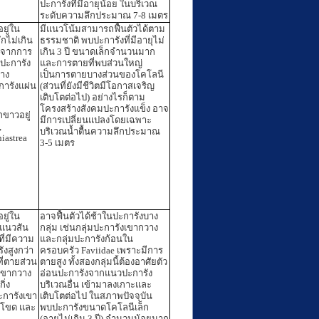
ปะการังที่มีอายุน้อย ในบริเวณ
ระดับความลึกประมาณ 7-8 เมตร
ยู่ใน
มีแนวโน้มสามารถฟื้นตัวได้ตาม
ึกไม่เกิน
ธรรมชาติ พบปะการังที่มีอายุไม่
ที่จากการ
เกิน 3 ปี ขนาดเล็กจำนวนมาก
ปะการัง
และการตายที่พบส่วนใหญ่
าง
เป็นการตายบางส่วนของโคโลนี
การังแผ่น
(ส่วนที่ยังมีชีวิตมีโอกาสเจริญ
เติบโตต่อไป) อย่างไรก็ตาม
โครงสร้างสังคมปะการังแข็ง อาจ
กขาวอยู่
มีการเปลี่ยนแปลงโดยเฉพาะ
,
บริเวณน้ำตื้นความลึกประมาณ
iastrea
3-5 เมตร
ยู่ใน
อาจฟื้นตัวได้ช้าในปะการังบาง
งแนวสัน
กลุ่ม เช่นกลุ่มปะการังเขากวาง
ที่มีความ
และกลุ่มปะการังก้อนใน
งสูงกว่า
ครอบครัว Faviidae เพราะมีการ
ี่ตายส่วน
ตายสูง ทั้งสองกลุ่มนี้ต้องอาศัยตัว
งเขากวาง
อ่อนปะการังจากแนวปะการัง
ิ่ง
บริเวณอื่น เข้ามาลงเกาะและ
การังเขา
เติบโตต่อไป ในสภาพปัจจุบัน
งโขด และ
พบปะการังขนาดโคโลนีเล็ก
(อายุไม่เกิน 3 ปี) จำนวนน้อยมาก