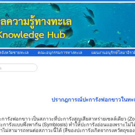
ูลจังหวัดชายทะเล
คณะอนุกรรมการทางทะเล
แผนงานอนุรักษ์โลมาอิรวด
ปรากฎการณ์ปะการังฟอกขาวในทะ
ังฟอกขาว เป็นสภาวะที่ปะการังสูญเสียสาหร่ายเซลล์เดียว (Zooxant
ะการังแบบพึ่งพากัน (Symbiosis) ทำให้ปะการังอ่อนแอเพราะไม่ไ
าไม่สามารถทนต่อสภาวะนี้ได้ (สีของปะการังเกิดจากรงควัตถุของ