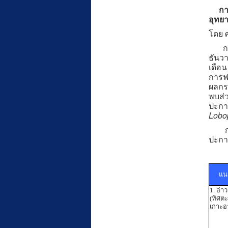
กา
อุทยา
โดย ศ
การส
ธันวา
เดือน
การฟอ
ผลกระ
พบส่ว
ปะการ
Lobop
การส
ปะการ
แน
1. อ่า
(ทิศต
เกาะอา