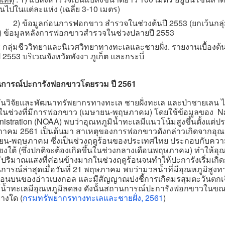
ันไปในแต่ละแห่ง (เฉลี่ย 3-10 เมตร)
้อมูลก่อนการฟอกขาว สำรวจในช่วงต้นปี 2553 (ยกเว้นกลุ่ม
) ข้อมูลหลังการฟอกขาวสำรวจในช่วงปลายปี 2553
 : กลุ่มชีววิทยาและนิเวศวิทยาทางทะเลและชายฝั่ง. รายงานเบื้
 2553 บริเวณจังหวัดพังงา ภูเก็ต และกระบี่
การณ์ปะการังฟอกขาวโดยรวม ปี 2561
ันวิจัยและพัฒนาทรัพยากรทางทะเล ชายฝั่งทะเล และป่าชายเลน ไ
ในช่วงที่มีการฟอกขาว (เมษายน-พฤษภาคม) โดยใช้ข้อมูลของ Na
istration (NOAA) พบว่าอุณหภูมิน้ำทะเลมีแนวโน้มสูงขึ้นตั้งแต่ป
าคม 2561 เป็นต้นมา สาเหตุของการฟอกขาวดังกล่าวเกิดจากอุณหภู
ยน-พฤษภาคม ซึ่งเป็นช่วงฤดูร้อนของประเทศไทย ประกอบกับควา
ยงใต้ (ซึ่งปกติจะต้องเกิดขึ้นในช่วงกลางเดือนพฤษภาคม) ทำให้อุณ
ีปริมาณแสงที่ค่อนข้างมากในช่วงฤดูร้อนจนทำให้ปะการังเริ่มเกิ
ารณ์ล่าสุดเมื่อวันที่ 21 พฤษภาคม พบว่ามวลน้ำที่มีอุณหภูมิสูงทา
นบนของอ่าวเบงกอล และมีสัญญาณบ่งชี้การเกิดมรสุมตะวันตกเฉียง
้น้ำทะเลมีอุณหภูมิลดลง ดังนั้นสถานการณ์ปะการังฟอกขาวในขณะ
่างใด (
กรมทรัพยากรทางทะเลและชายฝั่ง, 2561
)