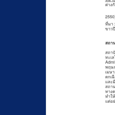
ต่างก
2) ข
2550
ที่มา
ขาวปี
สถาน
สถาบ
ทะเล
Admin
พฤษภ
เมษา
ตกเฉี
และม
สถานก
ทางตอ
ทำให
แต่อย