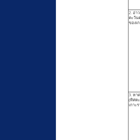
2. อ่า
ตะวัน
ของเก
3. หา
(ทิศต
เกาะรา