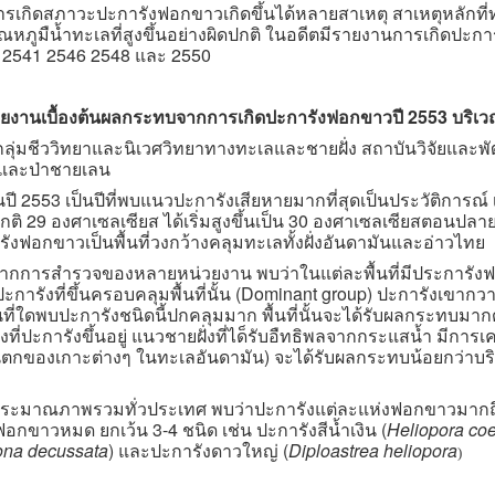
กิดสภาวะปะการังฟอกขาวเกิดขึ้นได้หลายสาเหตุ สาเหตุหลักที่
ุณหภูมืน้ำทะเลที่สูงขึ้นอย่างผิดปกติ ในอดีตมีรายงานการเกิดปะกา
 2541 2546 2548 และ 2550
ยงานเบื้องต้นผลกระทบจากการเกิดปะการังฟอกขาวปี 2553 บริเวณจ
กลุ่มชีววิทยาและนิเวศวิทยาทางทะเลและชายฝั่ง สถาบันวิจัยและ
และป่าชายเลน
2553 เป็นปีที่พบแนวปะการังเสียหายมากที่สุดเป็นประวัติการณ์ เกิด
ติ 29 องศาเซลเซียส ได้เริ่มสูงขึ้นเป็น 30 องศาเซลเซียสตอนปลา
ังฟอกขาวเป็นพื้นที่วงกว้างคลุมทะเลทั้งฝั่งอันดามันและอ่าวไทย
ารสำรวจของหลายหน่วยงาน พบว่าในแต่ละพื้นที่มีประการังฟอกข
ะการังที่ขึ้นครอบคลุมพื้นที่นั้น (Dominant group) ปะการังเขากวา
้นที่ใดพบปะการังชนิดนี้ปกคลุมมาก พื้นที่นั้นจะได้รับผลกระทบม
่งที่ปะการังขึ้นอยู่ แนวชายฝั่งที่ได็รับอืทธิพลจากกระแสน้ำ มีก
นตกของเกาะต่างๆ ในทะเลอันดามัน) จะได้รับผลกระทบน้อยกว่าบร
าณภาพรวมทั่วประเทศ พบว่าปะการังแต่ละแห่งฟอกขาวมากถึงร
อกขาวหมด ยกเว้น 3-4 ชนิด เช่น ปะการังสีน้ำเงิน (
Heliopora coe
na decussata
) และปะการังดาวใหญ่ (
Diploastrea heliopora
)