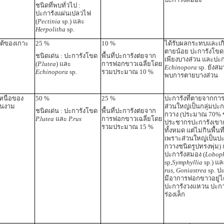
ชนิดที่พบทั่วไป :
ปะการังแผ่นเปลวไฟ
(
Pectinia
sp.) และ
Herpolitha
sp.
ใต้ของเกาะ
25 %
10 %
ได้รับผลกระทบและเก
ตายน้อย ปะการังโขด
ชนิดเด่น : ปะการังโขด
พื้นที่ปะการังต่ยจาก
เพียงบางส่วน และปะก
(
P.lutea
) และ
การฟอกขาวเฉลี่ยโดย
Echinopora
sp. ยังสม
Echinopora
sp.
รวมประมาณ 10 %
พบการตายบางส่วน
เหนือของ
50 %
25 %
ปะการังที่ตายจากก
ินงาม
ส่วนใหญ่เป็นกลุ่มปะก
ชนิดเด่น : ปะการังโขด
พื้นที่ปะการังต่ยจาก
กวาง (ประมาณ 70% 
P.lutea
และ
P.rus
การฟอกขาวเฉลี่ยโดย
ประชากรปะการังเขา
รวมประมาณ 15 %
ทั้งหมด แต่ไม่กินพื้นท
เพราะส่วนใหญ่เป็นปะ
กวางชนิดรูปทรงพุ่ม) ก
ปะการังสมอง (
Loboph
sp,
Symphyllia
sp.) แ
rus
,
Goniastrea
sp. ปะ
มีอาการฟอกขาวอยู่ได
ปะการังวงแหวน ปะก
ร่องเล็ก