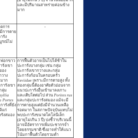
และมีปริมาณสาหร่ายค่อนข้าง
มาก
ิดการ
-
มีการตาย
ารัง
บูรณ์ไม่
ารฟอกขาว
การฟื้นตัวอาจเป็นไปได้ช้าใน
ารังเขา
ปะการังบางกลุ่ม เช่น กลุ่ม
ของ
ปะการังเขากวางและกลุ่ม
กวาง
ปะการังก้อนในครอบครัว
ี่มาก
Faviidae เพราะมีการตายสูง ทั้ง
การังเขา
สองกลุ่มนี้ต้องอาศัยตัวอ่อนจาก
ลุ่ม
แนวปะการังอื่นเข้ามาลงเกาะ
yllia
และเติบโตต่อไป ส่วน
Porites rus
ละ
Portes
และกลุ่มปะการังสมอง แม้จะมี
การังที่ยัง
การตายสูงแต่ยังมีจำนวนเหลือ
้แก่
รอดมาก ในสภาพปัจจุบันแทบไม่
ารังสมอง
พบปะการังขนาดโคโลนีเล็ก
(อายุไม่เกิน 3 ปี) บ่งชี้ว่าบริเวณนี้
อาจมีอัตราการเพิ่มปะชากรจ่ำ
โดยธรรมชาติ ซึ่งอาจทำให้แนว
โน้มกาฟื้นตัวโดยรวมต่ำ