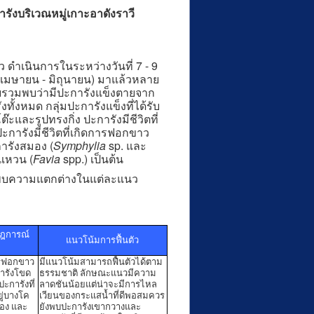
บริเวณหมู่เกาะอาดังราวี
นินการในระหว่างวันที่ 7 - 9
ด (เมษายน - มิถุนายน) มาแล้วหลาย
โดยรวมพบว่ามีปะการังแข็งตายจาก
ั้งหมด กลุ่มปะการังแข็งที่ได้รับ
ะและรูปทรงกิ่ง ปะการังมีชีวิตที่
ะการังมีชีวิตที่เกิดการฟอกขาว
ารังสมอง (
Symphylia
sp. และ
แหวน (
Favia
spp.) เป็นต้น
พบความแตกต่างในแต่ละแนว
ฎการณ์
แนวโน้มการฟื้นตัว
ารฟอกขาว
มีแนวโน้มสามารถฟื้นตัวได้ตาม
การังโขด
ธรรมชาติ ลักษณะแนวมีความ
ะการังที่
ลาดชันน้อยแต่น่าจะมีการไหล
ู่บางโค
เวียนของกระแสน้ำที่ดีพอสมควร
มอง และ
ยังพบปะการังเขากวางและ