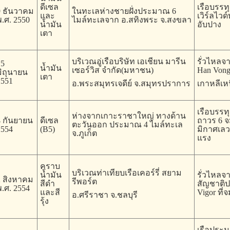
ดีเซล
เรือบรรท
9 ธันวาคม
ในทะเลห่างชายฝั่งประมาณ 6
และ
เวิร์ลไว
.ศ. 2550
ไมล์ทะเลจาก อ.สทิงพระ จ.สงขลา
น้ำมัน
อับปาง
เตา
บริเวณอู่เรือบริษัท เอเชียน มารีน
รั่วไหลจา
15
น้ำมัน
เซอร์วิส จำกัด(มหาชน)
Han Vong
มิถุนายน
เตา
2551
อ.พระสมุทรเจดีย์ จ.สมุทรปราการ
เกาหลีเห
เรือบรรทุ
ห่างจากเกาะราชาใหญ่ ทางด้าน
4 กันยายน
ดีเซล
ถาวร 6 จ
ตะวันออก ประมาณ 4 ไมล์ทะเล
2554
(B5)
มิกาศเลว
จ.ภูเก็ต
แรง
คราบ
บริเวณท่าเทียบเรือเคอร์รี่ สยาม
น้ำมัน
รั่วไหลจ
2 สิงหาคม
รีพอร์ต
สีดำ
สัญชาติป
.ศ. 2554
และสี
Vigor ที่
อ.ศรีราชา จ.ชลบุรี
รุ้ง
เรือประม