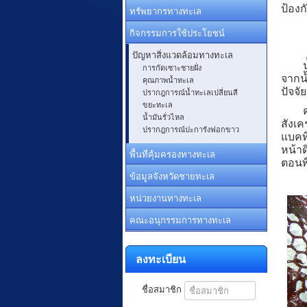
ป้องก
ทรัพยากรทางทะเล
กิจกรรมการใช้ประโยชน์
ปัญหาสิ่งแวดล้อมทางทะเล
น้ำมั
การกัดเซาะชายฝั่ง
จากน
คุณภาพน้ำทะเล
ปัจจั
ปรากฎการณ์น้ำทะเลเปลี่ยนสี
ขยะทะเล
คราบ
น้ำมันรั่วไหล
สังเ
ปรากฎการณ์ปะการังฟอกขาว
แบคที
หน้าด
พื้นที่คุ้มครองทางทะเล
ตอนพื
ข้อมูลจังหวัดชายทะเล
หน่วยงานทางทะเล
คณะอนุกรรมการทางทะเล
ลงทะเบียน
ชื่อสมาชิก