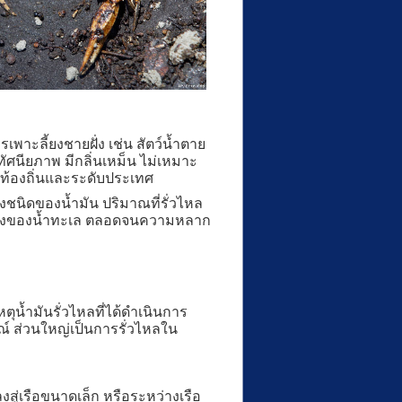
ะลี้ยงชายฝั่ง เช่น สัตว์น้ำตาย
นียภาพ มีกลิ่นเหม็น ไม่เหมาะ
ท้องถิ่นและระดับประเทศ
ชนิดของน้ำมัน ปริมาณที่รั่วไหล
้น-ลงของน้ำทะเล ตลอดจนความหลาก
้ำมันรั่วไหลที่ได้ดำเนินการ
ณ์ ส่วนใหญ่เป็นการรั่วไหลใน
่เรือขนาดเล็ก หรือระหว่างเรือ