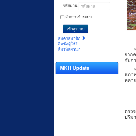
รหัสผ่าน
จำการเข้าระบบ
เข้าสู่ระบบ
สมัครสมาชิก
ลืมชื่อผู้ใช้?
คราบ
ลืมรหัสผ่าน?
จากค
กับก
MKH Update
ความ
สภาพ
หลาย
กรมค
ตรวจส
ปริมา
1. อุ
2. ร