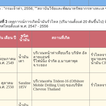
มา : *กรมเจ้าท่า, 2556; **สถาบันวิจัยและพัฒนาทรัพยากรทางทะเล
ที่ 3
เหตุการณ์การเกิดน้ำมันรั่วไหล (ปริมาณตั้งแต่ 20 ตันขึ้นไ
ศไทยตั้งแต่ พ.ศ. 2547 - 2556
ชนิด
ัน เดือน ปี
สถานที่เกิด
น้ำมัน
บริเวณหน้าท่าเทียบเรือ บริษัท อัล
4
รั่วไหลจา
น้ำมัน
ลายแอนซ์
พฤษภาคม
หมายเลข 
เตา
รีไฟน์นิ่ง จำกัด อ.มาบตาพุด
.ศ. 2549
น้ำมัน CP
จ.ระยอง
บริเวณแท่น Trident-16 (Offshore
6 ตุลาคม
Saraline
Mobile Drilling Unit) ของบริษัท
รั่วไหลจา
.ศ. 2550
185V
Chevron Thailand
น้ำมัน