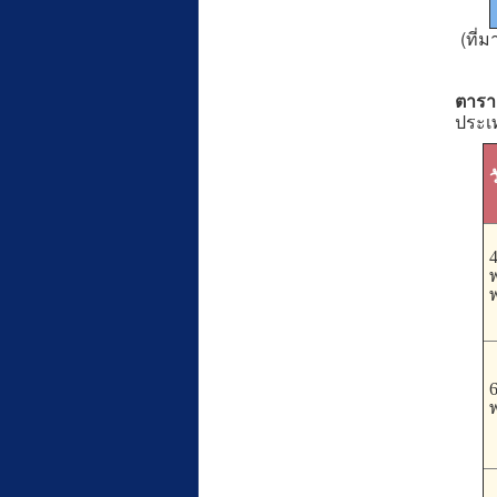
(ที่
ตาราง
ประเท
ว
พ
พ