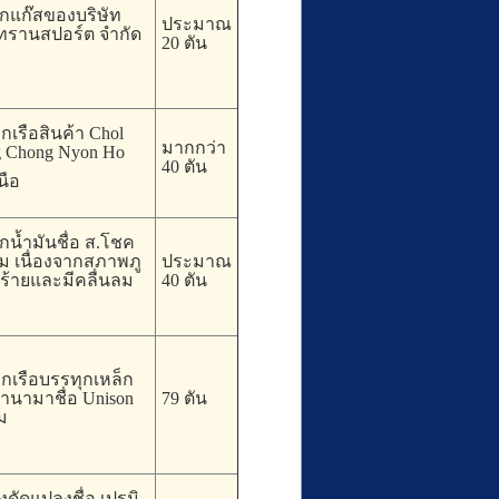
ุกแก๊สของบริษัท
ประมาณ
ด์ทรานสปอร์ต จำกัด
20 ตัน
กเรือสินค้า Chol
มากกว่า
 Chong Nyon Ho
40 ตัน
นือ
กน้ำมันชื่อ ส.โชค
ม เนื่องจากสภาพภู
ประมาณ
ร้ายและมีคลื่นลม
40 ตัน
ากเรือบรรทุกเหล็ก
านามาชื่อ Unison
79 ตัน
จม
งดัดแปลงชื่อ เปรมิ