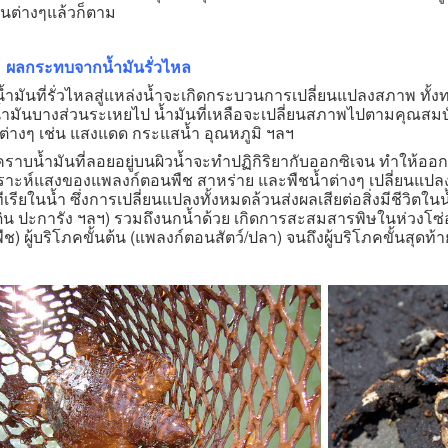
ันต่างๆแล้วก็ตาม
ผลกระทบจากน้ำมันรั่วไหล
นที่รั่วไหลสู่แหล่งน้ำจะเกิดกระบวนการเปลี่ยนแปลงสภาพ ทั้งท
้ำมันบางส่วนระเหยไป น้ำมันที่เหลือจะเปลี่ยนสภาพไปตามคุณสมบ
ยต่างๆ เช่น แสงแดด กระแสน้ำ อุณหภูมิ ฯลฯ
น้ำมันที่ลอยอยู่บนผิวน้ำจะทำปฏิกิริยากับออกซิเจน ทำให้ออก
คราะห์แสงของแพลงก์ตอนพืช สาหร่าย และพืชน้ำต่างๆ เปลี่ยนแ
เรียในน้ำ ซึ่งการเปลี่ยนแปลงทั้งหมดล้วนส่งผลเสียต่อสิ่งมีชีวิตในน้ำ
ิน ปะการัง ฯลฯ) รวมถึงนกน้ำด้วย เกิดการสะสมสารพิษในห่วงโซ่อาหาร
ช) ผู้บริโภคขั้นต้น (แพลงก์ตอนสัตว์/ปลา) จนถึงผู้บริโภคขั้นสุดท้าย