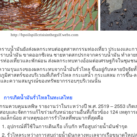
http://bpoilspillcrisisinthegulf.webs.com
น้ำมันยังส่งผลกระทบต่ออุตสาหกรรมท่องเที่ยว ประมงและการเพา
ราบน้ำมัน ขาดออกซิเจน ชายหาดสกปรกจากคราบน้ำมัน ทำลายทัศ
ารท่องเที่ยวและพักผ่อน ส่งผลกระทบทางอ้อมต่อเศรษฐกิจในชุมชน
รุนแรงของผลกระทบจากน้ำมันรั่วไหล ขึ้นอยู่กับหลายปัจจัยทั้ง
ภูมิศาสตร์ของบริเวณที่เกิดรั่วไหล กระแสน้ำ กระแสลม การขึ
และความสมบูรณ์ของทรัพยากรรอบๆบริเวณนั้น
การเกิดน้ำมันรั่วไหลในทะเลไทย
วบคุมมลพิษ รายงานว่าในระหว่างปี พ.ศ. 2519 – 2553 เกิดเหตุน
อบและจัดการแก้ไขร่วมกับหน่วยงานอื่นที่เกี่ยวข้อง 124 เหตุการ
ณเล็กน้อย สาเหตุของการรั่วไหลที่พบมากที่สุดคือ
ปกรณ์ที่ใช้ในการเดินเรือ เก็บกัก หรือสูบถ่ายน้ำมันชำรุด
ั่วไหลระหว่างการสูบถ่ายน้ำมันกลางทะเลจากเรือขนาดใหญ่ลงสู