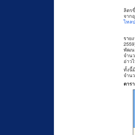
จากส
ลิตรข
จากอุ
ไหลป
รา
ยง
2559)
พัฒนา
จำนวน
อ่าวไ
ทั้งน
จำนวน
ตาราง