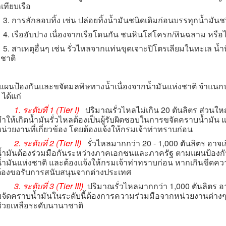
าเทียบเรือ
รลักลอบทิ้ง เช่น ปล่อยทิ้งน้ำมันชนิดเดิมก่อนบรรทุกน้ำมันชน
รืออับปาง เนื่องจากเรือโดนกัน ชนหินโสโครก/หินฉลาม หรือ
เหตุอื่นๆ เช่น รั่วไหลจากแท่นขุดเจาะปิโตรเลียมในทะเล น้ำทิ้
ชาติ
้องกันและขจัดมลพิษทางน้ำเนื่องจากน้ำมันแห่งชาติ จำแนกปริ
 ได้แก่
1. ระดับที่ 1 (Tier I)
ปริมาณรั่วไหลไม่เกิน 20 ตันลิตร ส่วนใหญ่
ำให้เกิดน้ำมันรั่วไหลต้องเป็นผู้รับผิดชอบในการขจัดคราบน้ำมัน 
น่วยงานที่เกี่ยวข้อง โดยต้องแจ้งให้กรมเจ้าท่าทราบก่อน
2. ระดับที่ 2 (Tier II)
รั่วไหลมากกว่า 20 - 1,000 ตันลิตร อาจ
้ำมันต้องร่วมมือกันระหว่างภาคเอกชนและภาครัฐ ตามแผนป้องกั
้ำมันแห่งชาติ และต้องแจ้งให้กรมเจ้าท่าทราบก่อน หากเกินขีด
้องขอรับการสนับสนุนจากต่างประเทศ
3. ระดับที่ 3 (Tier III)
ปริมาณรั่วไหลมากกว่า 1,000 ตันลิตร อาจ
จัดคราบน้ำมันในระดับนี้ต้องการความร่วมมือจากหน่วยงานต่า
่วยเหลือระดับนานาชาติ