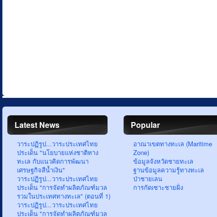
Latest News
Popular
วาระปฏิรูป...วาระประเทศไทย
อาณาเขตทางทะเล (Maritime
ประเด็น "นโยบายแห่งชาติทาง
Zone)
ทะเล กับแนวคิดการพัฒนา
ข้อมูลจังหวัดชายทะเล
เศรษฐกิจสีน้ำเงิน"
ฐานข้อมูลความรู้ทางทะเล
วาระปฏิรูป...วาระประเทศไทย
ป่าชายเลน
ประเด็น "การจัดทำผลิตภัณฑ์มวล
การกัดเซาะชายฝั่ง
รวมในประเทศทางทะเล" (ตอนที่ 1)
วาระปฏิรูป...วาระประเทศไทย
ประเด็น "การจัดทำผลิตภัณฑ์มวล