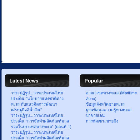
Latest News
Popular
วาระปฏิรูป...วาระประเทศไทย
อาณาเขตทางทะเล (Maritime
ประเด็น "นโยบายแห่งชาติทาง
Zone)
ทะเล กับแนวคิดการพัฒนา
ข้อมูลจังหวัดชายทะเล
เศรษฐกิจสีน้ำเงิน"
ฐานข้อมูลความรู้ทางทะเล
วาระปฏิรูป...วาระประเทศไทย
ป่าชายเลน
ประเด็น "การจัดทำผลิตภัณฑ์มวล
การกัดเซาะชายฝั่ง
รวมในประเทศทางทะเล" (ตอนที่ 1)
วาระปฏิรูป...วาระประเทศไทย
ประเด็น "การจัดทำผลิตภัณฑ์มวล