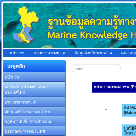
หน้าแรก
หน่วยงานทางทะเล
ข้อมูลจังหวัดชายทะเล
คณะอนุ
เมนูหลัก
หน้าแรก
ผลประโยชน์ทางทะเลของ
หน่วยงาน
ภาคเอกชน (Pri
ประเทศไทย
อาณาเขตทางทะเล
สมาคม
ลักษณะทั่วไปของทะเลไทย
(Natio
กฎหมายที่เกี่ยวข้องกับทะเล
มูลนิธ
ข้อตกลงระหว่างประเทศ
ในพระบ