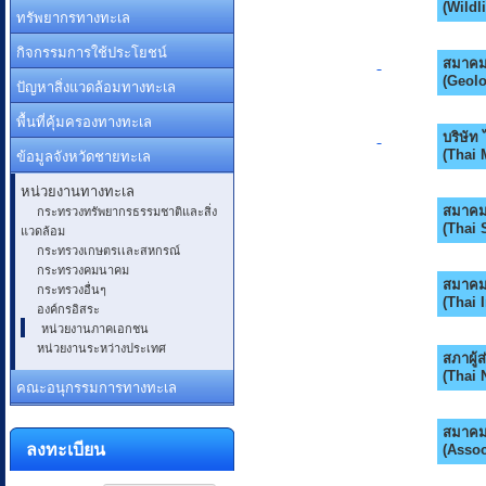
(Wildl
ทรัพยากรทางทะเล
กิจกรรมการใช้ประโยชน์
สมาคม
(Geolo
ปัญหาสิ่งแวดล้อมทางทะเล
พื้นที่คุ้มครองทางทะเล
บริษัท
ข้อมูลจังหวัดชายทะเล
(Thai 
หน่วยงานทางทะเล
กระทรวงทรัพยากรธรรมชาติและสิ่ง
สมาคมเ
(Thai 
แวดล้อม
กระทรวงเกษตรเเละสหกรณ์
กระทรวงคมนาคม
สมาคมผ
กระทรวงอื่นๆ
(Thai 
องค์กรอิสระ
หน่วยงานภาคเอกชน
หน่วยงานระหว่างประเทศ
สภาผู้
(Thai 
คณะอนุกรรมการทางทะเล
สมาคมไ
ลงทะเบียน
(Assoc