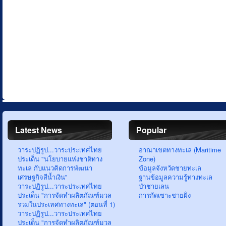
Latest News
Popular
วาระปฏิรูป...วาระประเทศไทย
อาณาเขตทางทะเล (Maritime
ประเด็น "นโยบายแห่งชาติทาง
Zone)
ทะเล กับแนวคิดการพัฒนา
ข้อมูลจังหวัดชายทะเล
เศรษฐกิจสีน้ำเงิน"
ฐานข้อมูลความรู้ทางทะเล
วาระปฏิรูป...วาระประเทศไทย
ป่าชายเลน
ประเด็น "การจัดทำผลิตภัณฑ์มวล
การกัดเซาะชายฝั่ง
รวมในประเทศทางทะเล" (ตอนที่ 1)
วาระปฏิรูป...วาระประเทศไทย
ประเด็น "การจัดทำผลิตภัณฑ์มวล