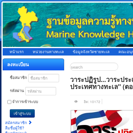
หน้าแรก
หน่วยงานทางทะเล
ข้อมูลจังหวัดชายทะเล
คณะอนุ
ลงทะเบียน
วาระปฏิรูป...วาระปร
ชื่อสมาชิก
ประเทศทางทะเล" (ตอน
รหัสผ่าน
จำการเข้าระบบ
ฮิต: 10172
เข้าสู่ระบบ
สมัครสมาชิก
ลืมชื่อผู้ใช้?