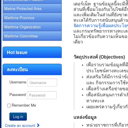
เตอร์เน็ท ฐานข้อมูลนี้จะมีทั
Marine Protected Area
ส่วนที่เชื่อมโยงกับเว็บไซต์
และเพิ่มเติมในส่วนที่ยังขาด
Maritime Province
ทะเลได้รับการสนับสนุนด
จัดการความรู้เพื่อผลประโ
Maritime Organization
และกรมทรัพยากรทางทะเลและ
Maritime Committee
ไม่เกี่ยวข้องกับความเห็นข
เดียว
Hot Issue
วัตถุประสงค์ (Objectives)
เพื่อรวบรวมข้อมูลที
ลงทะเบียน
ประโยชน์ทางทะเลข
ส่งเสริมให้มีการนำ
Username
และ กิจกรรมการใช้ท
เพื่อสร้างเครือข่า
Password
เพื่อสนับสนุนการดำ
ทางทะเล
Remember Me
เผยแพร่ความรู้เกี่ย
Log in
แหล่งข้อมูล
Create an account
หน่วยราชการที่เกียว