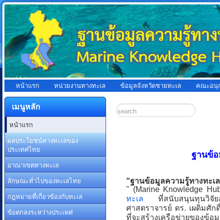
หน้าแรก
หน่วยงานทางทะเล
ข้อมูลจังหวัดชายทะเล
คณะอนุ
เมนูหลัก
หน้าแรก
ผลประโยชน์ทางทะเลของ
ประเทศไทย
ฐานข้อ
อาณาเขตทางทะเล
ลักษณะทั่วไปของทะเลไทย
"ฐานข้อมูลความรู้ทางทะเล
" (Marine Knowledge Hub
กฎหมายที่เกี่ยวข้องกับทะเล
ทะเล
ที่สนับสนุนทุนวิจัย
ศาสตราจารย์ ดร. เผดิมศักดิ
ข้อตกลงระหว่างประเทศ
ที่จะสร้างเครือข่ายของข้อ