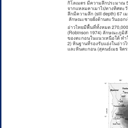
กิโลเมตร มีความลึกประมาณ 
จากแหลมคาเมาไปทางทิศตะวันต
ลึกมีความลึก (sill depth) 67 
ลักษณะชายฝั่งด้านตะวันออกเฉีย
อ่าวไทยมีพื้นที่ทั้งหมด 270,
(Robinson 1974) ลักษณะภูมิส
ของตะกอนในแนวเหนือใต้ ทำให้
2) หินฐานที่รองรับแอ่งในอ่าวไท
และหินตะกอน (สุคนธ์เมธ จิตร