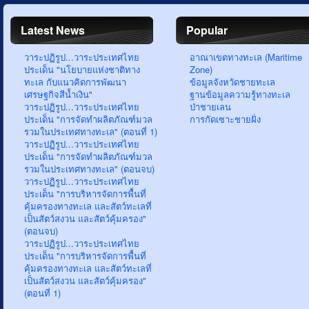
Latest News
Popular
วาระปฏิรูป...วาระประเทศไทย
อาณาเขตทางทะเล (Maritime
ประเด็น "นโยบายแห่งชาติทาง
Zone)
ทะเล กับแนวคิดการพัฒนา
ข้อมูลจังหวัดชายทะเล
เศรษฐกิจสีน้ำเงิน"
ฐานข้อมูลความรู้ทางทะเล
วาระปฏิรูป...วาระประเทศไทย
ป่าชายเลน
ประเด็น "การจัดทำผลิตภัณฑ์มวล
การกัดเซาะชายฝั่ง
รวมในประเทศทางทะเล" (ตอนที่ 1)
วาระปฏิรูป...วาระประเทศไทย
ประเด็น "การจัดทำผลิตภัณฑ์มวล
รวมในประเทศทางทะเล" (ตอนจบ)
วาระปฏิรูป...วาระประเทศไทย
ประเด็น "การบริหารจัดการพื้นที่
คุ้มครองทางทะเล และสัตว์ทะเลที่
เป็นสัตว์สงวน และสัตว์คุ้มครอง"
(ตอนจบ)
วาระปฏิรูป...วาระประเทศไทย
ประเด็น "การบริหารจัดการพื้นที่
คุ้มครองทางทะเล และสัตว์ทะเลที่
เป็นสัตว์สงวน และสัตว์คุ้มครอง"
(ตอนที่ 1)