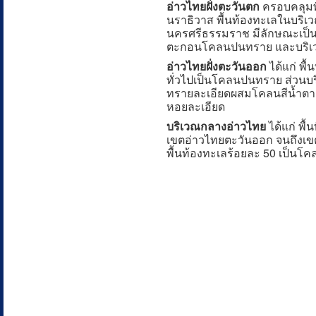
อ่าวไทยฝั่งตะวันตก
ครอบคลุมพื้
นราธิวาส พื้นท้องทะเลในบริเว
นครศรีธรรมราช มีลักษณะเป็นต
ตะกอนโคลนปนทราย และบริเ
อ่าวไทยฝั่งตะวันออก
ได้แก่ พื
ทั่วไปเป็นโคลนปนทราย ส่วนบร
ทรายละเอียดผสมโคลนสีน้ำตาล
หอยละเอียด
บริเวณกลางอ่าวไทย
ได้แก่ พื
เขตอ่าวไทยตะวันออก จนถึงเขต
พื้นท้องทะเลร้อยละ 50 เป็นโ