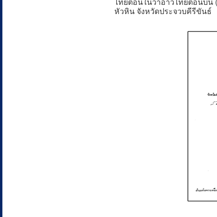
ไทยตอนในว่าอ่าวไทยตอนบน (Up
หัวหิน จังหวัดประจวบคีรีขันธ์