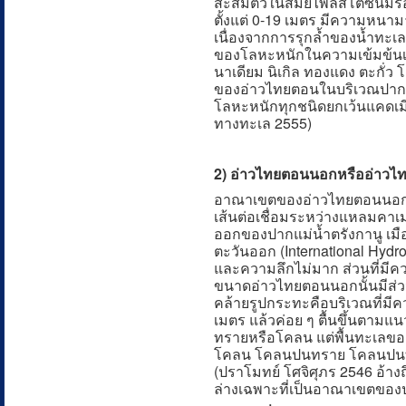
สะสมตัวในสมัยไพลสโตซีนมีร่
ตั้งแต่ 0-19 เมตร มีความหนา
เนื่องจากการรุกล้ำของน้ำทะ
ของโลหะหนักในความเข้มข้นเรี
นาเดียม นิเกิล ทองแดง ตะกั่ว
ของ
อ่าวไทยตอนในบริเวณปากแม
โลหะหนักทุกชนิดยกเว้นแคดเมี
ทางทะเล 2555)
2)
อ่าวไทยตอนนอกหรืออ่าวไ
อาณาเขตของอ่าวไทยตอนนอกหร
เส้นต่อเชื่อมระหว่างแหลมคาเม
ออกของปากแม่น้ำตรังกานู เมือ
ตะวันออก (International Hyd
และความลึกไม่มาก ส่วนที่มี
ขนาดอ่าวไทยตอนนอกนั้นมีส่ว
คล้ายรูปกระทะคือบริเวณที่มีควา
เมตร แล้วค่อย ๆ ตื้นขึ้นตาม
ทรายหรือโคลน
แต่พื้นทะเลขอ
โคลน โคลนปนทราย โคลนปนทราย
(ปราโมทย์ โศจิศุภร 2546 อ้าง
ล่างเฉพาะที่เป็นอาณาเขตของป