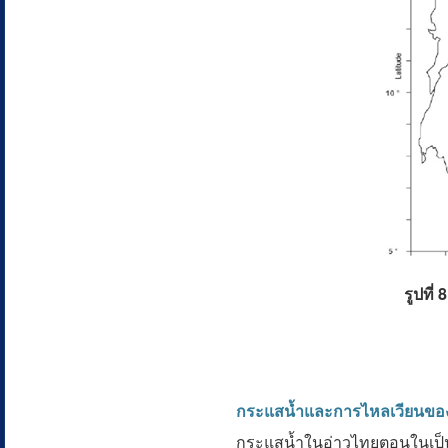
รูปที่
8
กระแสน้ำและการไหลเวียนของ
กระแสน้ำในอ่าวไทยตอนในเป็น