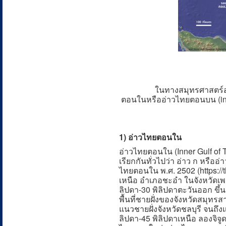
ในทางสมุทรศาสตร์อ่
ตอนในหรืออ่าวไทยตอนบน (inn
1)
อ่าวไทยตอนใน
อ่าวไทยตอนใน (Inner Gulf of Th
เรียกกันทั่วไปว่า อ่าว ก หรื
ไทยตอนใน พ.ศ. 2502 (https://t
เหนือ อำเภอชะอำ ในจังหวัดเพชร
ลิปดา-30 พิลิปดาตะวันออก
ขึ้
พื้นที่ชายฝั่งของจังหวัดสม
แนวชายฝั่งจังหวัดชลบุรี จนถึ
ลิปดา-45 พิลิปดาเหนือ ลองจิจ