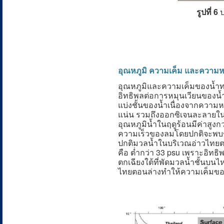
รูปที่ 6
ป
อุณหภูมิ ความเค็ม และความ
อุณหภูมิและความเค็มของน้ำท
อิทธิพลต่อการหมุนเวียนของน้
แบ่งชั้นของน้ำเนื่องจากควา
แน่น รวมถึงออกซิเจนละลายใ
อุณหภูมิน้ำในฤดูร้อนมีค่าสูง
ความเร็วของลมโดยปกติจะพบชั
ปกติมวลน้ำในบริเวณอ่าวไทยต
คือ ต่ำกว่า 33 psu เพราะอิทธิพ
ตกเฉียงใต้ที่พัดมวลน้ำ
ชั้นบนไ
ไทยตอนล่างทำให้ความเค็มของน้ำช