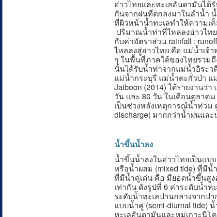
อ่าวไทยและทะเลอันดามันได้รับน
กันจากฝนที่ตกลงมาในลำน้ำ น้ำ
ที่ผิวหน้าน้ำทะเลทำให้ความ
ปริมาณน้ำท่าที่ไหลลงอ่าวไทย
กับค่าอัตราส่วน rainfall : run
ไหลลงสู่อ่าวไทย คือ แม่น้ำเ
ๆ ในพื้นที่ภาคใต้ของไทยรวมถ
นั้นได้รับน้ำท่าจากแม่น้ำอิระวด
แม่น้ำกระบุรี แม่น้ำตะกั่วป่า
Jaiboon (2014)
ได้รายงานว่า 
วัน และ
80 วัน ในเดือนตุลาคม 
เป็นช่วงหลังเหตุการณ์น้ำท่วม
discharge) มากกว่าน้ำฝนและน้
น้ำขึ้นน้ำลง
น้ำขึ้นน้ำลงในอ่าวไทยเป็นแบบน้
หรือน้ำผสม (mixed tide) ที่มีน
ที่มีน้ำคู่เด่น คือ มียอดน้ำขึ้น
เท่ากัน ดังรูปที่ 6 ค่าระดับ
ระดับน้ำทะเลปานกลางจากปากอ
แบบน้ำคู่ (semi-diurnal tide) น
ทะเลอันดามันและหมู่เกาะนิโค