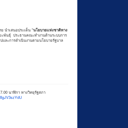
ไทย นำเสนอประเด็น "
นโยบายแห่งชาติทาง
ารยะพันธ์ุ ประธานคณะทำงานด้านระบบการ
ิรูปและการดำเนินงานตามนโยบายรัฐบาล
7.00 นาฬิกา ทางวิทยุรัฐสภา
.W8gJV3szYdU