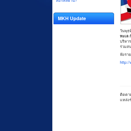
ลืมรหัสผ่าน?
MKH Update
วันพุธ
ทะเล ก
บริหา
ร่วมส
ฟังราย
http:/
ติดตาม
แหล่ง