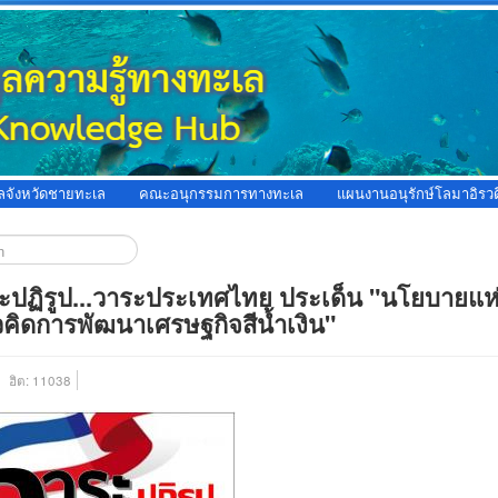
ูลจังหวัดชายทะเล
คณะอนุกรรมการทางทะเล
แผนงานอนุรักษ์โลมาอิรวด
ะปฏิรูป...วาระประเทศไทย ประเด็น "นโยบายแห่
คิดการพัฒนาเศรษฐกิจสีน้ำเงิน"
ฮิต: 11038