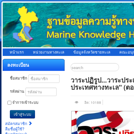
หน้าแรก
หน่วยงานทางทะเล
ข้อมูลจังหวัดชายทะเล
คณะอนุ
ลงทะเบียน
วาระปฏิรูป...วาระปร
ชื่อสมาชิก
ประเทศทางทะเล" (ตอน
รหัสผ่าน
จำการเข้าระบบ
ฮิต: 10188
เข้าสู่ระบบ
สมัครสมาชิก
ลืมชื่อผู้ใช้?