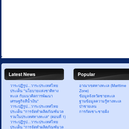
Latest News
Popular
วาระปฏิรูป...วาระประเทศไทย
อาณาเขตทางทะเล (Maritime
ประเด็น "นโยบายแห่งชาติทาง
Zone)
ทะเล กับแนวคิดการพัฒนา
ข้อมูลจังหวัดชายทะเล
เศรษฐกิจสีน้ำเงิน"
ฐานข้อมูลความรู้ทางทะเล
วาระปฏิรูป...วาระประเทศไทย
ป่าชายเลน
ประเด็น "การจัดทำผลิตภัณฑ์มวล
การกัดเซาะชายฝั่ง
รวมในประเทศทางทะเล" (ตอนที่ 1)
วาระปฏิรูป...วาระประเทศไทย
ประเด็น "การจัดทำผลิตภัณฑ์มวล