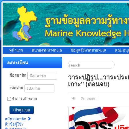
หน้าแรก
หน่วยงานทางทะเล
ข้อมูลจังหวัดชายทะเล
คณะอนุ
ลงทะเบียน
วาระปฏิรูป...วาระปร
ชื่อสมาชิก
เกาะ" (ตอนจบ)
รหัสผ่าน
จำการเข้าระบบ
ฮิต: 2966
เข้าสู่ระบบ
สมัครสมาชิก
ลืมชื่อผู้ใช้?