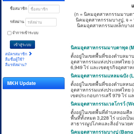
แ
ชื่อสมาชิก
(ก = นิคมอุตสาหกรรมมาบตาพ
นิคมอุตสาหกรรมบางปู, จ =
รหัสผ่าน
นิคมอุตสาหกรรมเหล็กบาง
จำการเข้าระบบ
เข้าสู่ระบบ
นิคมอุตสาหกรรมมาบตาพุด
(M
สมัครสมาชิก
ตั้งอยู่ในเขตพื้นที่ของตำบลม
ลืมชื่อผู้ใช้?
อุตสาหกรรมแห่งประเทศไทย (กนอ
ลืมรหัสผ่าน?
6,949 ไร่ และเขตธุรกิจอุตสาห
นิคมอุตสาหกรรมแหลมฉบัง
(L
MKH Update
ตั้งอยู่ในเขตพื้นที่ของตำบลห
อุตสาหกรรมแห่งประเทศไทย (กนอ.
เขตประกอบการเสรี 979 ไร่ และ
นิคมอุตสาหกรรมเวลโกรว์
(We
ตั้งอยู่ในเขตพื้นที่ตำบล
หอมศีล 
พื้นที่ทั้งหมด 3,228 ไร่ แบ่งเป
สาธารณูปโภคและสิ่งอำนวยคว
นิคมอุตสาหกรรมบางปู
(Bang 