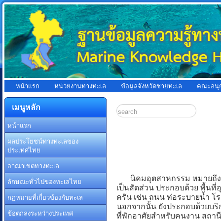
หน้าแรก
หน่วยงานทางทะเล
ข้อมูลจังหวัดชายทะเล
คณะอนุ
เมนูหลัก
หน้าแรก
ผลประโยชน์ทางทะเลของ
ประเทศไทย
อาณาเขตทางทะเล
นิคมอุตสาหกรรม หมายถึง เขตพ
ลักษณะทั่วไปของทะเลไทย
เป็นสัดส่วน ประกอบด้วย พื้
กฎหมายที่เกี่ยวข้องกับทะเล
ครัน เช่น ถนน ท่อระบายน้ำ โร
นอกจากนั้น ยังประกอบด้วยบริก
ข้อตกลงระหว่างประเทศ
ที่พักอาศัยสำหรับคนงาน สถานี