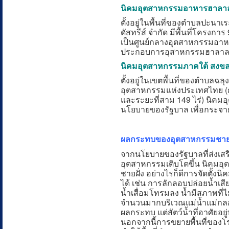
นิคมอุตสาหกรรมอาหารฮาล
ตั้งอยู่ในพื้นที่ของตำบล
ปะนาเระ
ดัสทรีส์ จำกัด มีพื้นที่โครงก
เป็นศูนย์กลางอุตสาหกรรมอาห
ประกอบการอุสาหกรรมฮาลาลได้
นิคมอุตสาหกรรมภาคใต้ สงข
ตั้งอยู่ในเขตพื้นที่ของตำบลฉ
อุตสาหกรรมแห่งประเทศไทย (กนอ.
และระยะที่สาม 149 ไร่) นิค
นโยบายของรัฐบาล เพื่อกระจ
ผลกระทบของอุตสาหกรรมชายฝั
จากนโยบายของรัฐบาลที่ส่งเส
อุตสาหกรรมเติบโตขึ้น นิคมอุต
ชายฝั่ง อย่างไรก็ดีการจัดตั
ได้ เช่น การลักลอบปล่อยน้ำเส
น้ำเสื่อมโทรมลง น้ำมีสภาพที่
จำนวนมากบริเวณแม่น้ำแม่กลอง ที
ผลกระทบ แต่สัตว์น้ำที่อาศัยอย
นอกจากนี้การขยายพื้นที่ของโรง