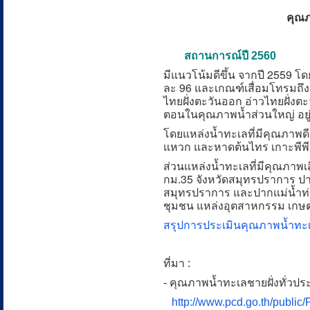
คุณภ
สถานการณ์ปี 2560
มีแนวโน้มดีขึ้น จากปี 2559 โด
ละ 96 และเกณฑ์เสื่อมโทรมถึ
ไทยฝั่งตะวันออก อ่าวไทยฝั่งต
ตอนในคุณภาพน้ำส่วนใหญ่ อย
โดยแหล่งน้ำทะเลที่มีคุณภาพดีส
แหวก และหาดต้นไทร เกาะพีพี จ
ส่วนแหล่งน้ำทะเลที่มีคุณภาพ
กม.35 จังหวัดสมุทรปราการ ปาก
สมุทรปราการ และปากแม่น้ำท่าจี
ชุมชน แหล่งอุตสาหกรรม เกษตร
สรุปการประเมินคุณภาพน้ำทะเ
ที่มา :
- คุณภาพน้ำทะเลชายฝั่งทั่ว
http://www.pcd.go.th/public/