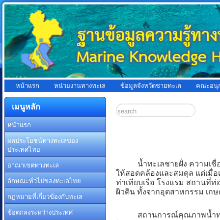
หน้าแรก
หน่วยงานทางทะเล
ข้อมูลจังหวัดชายทะเล
คณะอนุ
เมนูหลัก
หน้าแรก
ผลประโยชน์ทางทะเลของ
ประเทศไทย
น้ำทะเลชายฝั่ง ความเชื่อมโ
อาณาเขตทางทะเล
ให้สอดคล้องและสมดุล แต่เมื่อเม
ลักษณะทั่วไปของทะเลไทย
ท่าเทียบเรือ โรงแรม สถานที่ท่
ผิวดิน ทั้งจากอุตสาหกรรม เกษต
กฎหมายที่เกี่ยวข้องกับทะเล
ข้อตกลงระหว่างประเทศ
สถานการณ์คุณภาพน้ำทะเลชาย