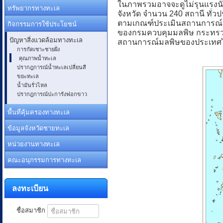
ในภาพรวมอาจจะดูไม่รุนแรงนั
ทรัพยากรทางทะเล
จังหวัด จำนวน 240 สถานี ทั่ว
กิจกรรมการใช้ประโยชน์
ตามเกณฑ์ประเมินสถานการณ์คุ
ของกรมควบคุมมลพิษ กระทรวง
ปัญหาสิ่งแวดล้อมทางทะเล
สถานการณ์มลพิษของประเทศไทย 
การกัดเซาะชายฝั่ง
คุณภาพน้ำทะเล
ปรากฎการณ์น้ำทะเลเปลี่ยนสี
ขยะทะเล
น้ำมันรั่วไหล
ปรากฎการณ์ปะการังฟอกขาว
พื้นที่คุ้มครองทางทะเล
ข้อมูลจังหวัดชายทะเล
หน่วยงานทางทะเล
คณะอนุกรรมการทางทะเล
ลงทะเบียน
ชื่อสมาชิก