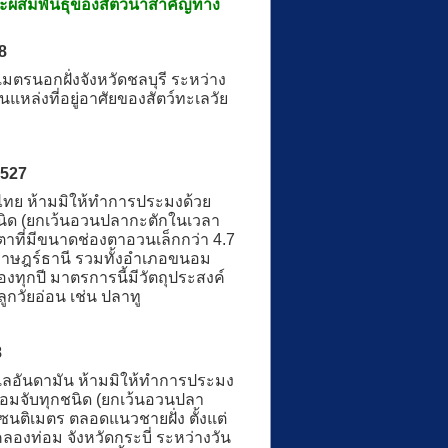
ะผสมพันธุ์ของสัตว์น้ำสำคัญทาง
8
รนอกฝั่งจังหวัดชลบุรี ระหว่าง
แหล่งที่อยู่อาศัยของสัตว์ทะเลวัย
2527
ทย ห้ามมิให้ทำการประมงด้วย
ชนิด (ยกเว้นอวนปลากะตักในเวลา
ดตาที่มีขนาดช่องตาอวนเล็กกว่า 4.7
สุราษฎร์ธานี รวมทั้งอำเภอขนอม
ทุกปี มาตรการนี้มีวัตถุประสงค์
ูกวัยอ่อน เช่น ปลาทู
8
ลอันดามัน ห้ามมิให้ทำการประมง
อมจับทุกชนิด (ยกเว้นอวนปลา
นติเมตร ตลอดแนวชายฝั่ง ตั้งแต่
ลองท่อม จังหวัดกระบี่ ระหว่างวัน