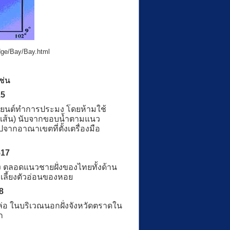
dge/Bay/Bay.html
ช่น
15
อยนต์ทำการประมง โดยห้ามใช้
 เส้น) นับจากขอบน้ำตามแนว
ากอาณาเขตที่ตั้งเตรื่องมือ
517
 ตลอดแนวชายฝั่งของไทยทั้งด้าน
งเลี้ยงตัวอ่อนของหอย
8
 ในบริเวณนอกฝั่งจังหวัดตราดใน
ก