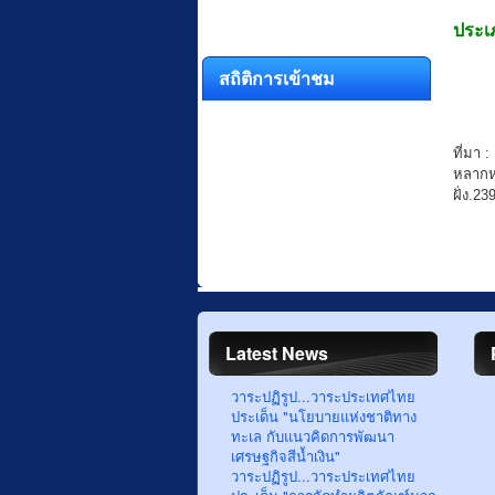
ประเภ
สถิติการเข้าชม
ที่มา 
หลากห
ฝั่ง.23
Latest News
วาระปฏิรูป...วาระประเทศไทย
ประเด็น "นโยบายแห่งชาติทาง
ทะเล กับแนวคิดการพัฒนา
เศรษฐกิจสีน้ำเงิน"
วาระปฏิรูป...วาระประเทศไทย