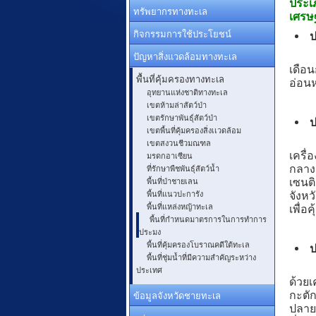
ประเภ
ทรัพยากรทางทะเล
เศรษ
กิจกรรมการใช้ประโยชน์
ป
ปัญหาสิ่งแวดล้อมทางทะเล
เรื่
เดือน
พื้นที่คุ้มครองทางทะเล
อ่อน
อุทยานแห่งชาติทางทะเล
เขตห้ามล่าสัตว์ป่า
เขตรักษาพันธุ์สัตว์ป่า
ป
เขตพื้นที่คุ้มครองสิ่งเเวดล้อม
เรื่
เขตสงวนชีวมณฑล
มรดกอาเซียน
เครื
ที่รักษาพืชพันธุ์สัตว์น้ำ
กลางว
พื้นที่ป่าชายเลน
เซนติ
พื้นที่แนวปะการัง
จังหว
พื้นที่แหล่งหญ้าทะเล
เพื่อ
พื้นที่กำหนดมาตรการในการทำการ
ประมง
พื้นที่คุ้มครองโบราณคดีใต้ทะเล
ป
พื้นที่ชุ่มน้ำที่มีความสำคัญระหว่าง
เรื่
ประเทศ
ด้วย
ข้อมูลจังหวัดชายทะเล
กะตัก
ปลายแ