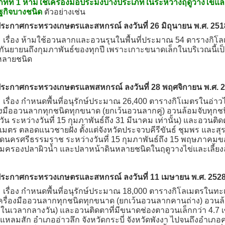
ทที่ 1 ห้ามใช้เครื่องมือประมงบางประเภทในระหว่างฤดูวางไข่แล
ฐกิจบางชนิด
ตัวอย่างเช่น
ระกาศกระทรวงเกษตรและสหกรณ์ ลงวันที่ 26 มิถุนายน พ.ศ. 251
อง ห้ามใช้อวนลากและอวนรุนในพื้นที่ประมาณ 54 ตารางกิโลเมต
กันยายนถึงกุมภาพันธ์ของทุกปี เพราะเกาะขนาดเล็กในบริเวณนี้เป็น
หลายชนิด
ระกาศกระทรวงเกษตรแลพสหกรณ์ ลงวันที่ 28 พฤศจิกายน พ.ศ. 
อง กำหนดพื้นที่อนุรักษ์ประมาณ 26,400 ตารางกิโเมตรในอ่าวไ
่องมืออวนลากทุกชนิดทุกขนาด (ยกเว้นอวนลากคู่) อวนล้อมจับทุก
ัน ระหว่างวันที่ 15 กุมภาพันธ์ถึง 31 มีนาคม เท่านั้น) และอวนติ
เมตร ตลอดแนวชายฝั่ง ตั้งแต่จังหวัดประจวบคีรีขันธ์ ชุมพร และ
ัดนครศรีธรรมราช ระหว่างวันที่ 15 กุมภาพันธ์ถึง 15 พฤษภาคมของ
คุ้มครองปลาผิวน้ำ และปลาหน้าดินหลายชนิดในฤดูวางไข่และเลี้ยงล
ระกาศกระทรวงเกษตรและสหกรณ์ ลงวันที่ 11 เมษายน พ.ศ. 252
อง กำหนดพื้นที่อนุรักษ์ประมาณ 18,000 ตารางกิโลเมตรในทะเ
เครื่องมืออวนลากทุกชนิดทุกขนาด (ยกเว้นอวนลากคานถ่าง) อวนล้
ในเวลากลางวัน) และอวนติดตาที่มีขนาดช่องตาอวนเล็กกว่า 4.7 เซ
หลมสัก อำเภออ่าวลึก จังหวัดกระบี่ จังหวัดพังงา ไปจนถึงอำเภอค