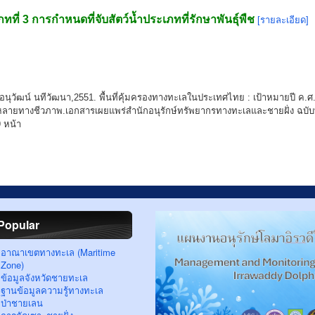
ทที่ 3 การกำหนดที่จับสัตว์น้ำประเภทที่รักษาพันธุ์พืช
[รายละเอียด]
: อนุวัฒน์ นทีวัฒนา,2551. พื้นที่คุ้มครองทางทะเลในประเทศไทย : เป้าหมายปี 
ลายทางชีวภาพ.เอกสารเผยแพร่สำนักอนุรักษ์ทรัพยากรทางทะเลและชายฝั่ง ฉบั
9 หน้า
Popular
อาณาเขตทางทะเล (Maritime
Zone)
ข้อมูลจังหวัดชายทะเล
ฐานข้อมูลความรู้ทางทะเล
ป่าชายเลน