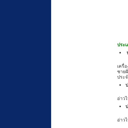
ประเ
เรื่
เครื
ชายฝั
ประจำ
ป
เรื่
อ่าวไ
ป
เรื่
อ่าวไ