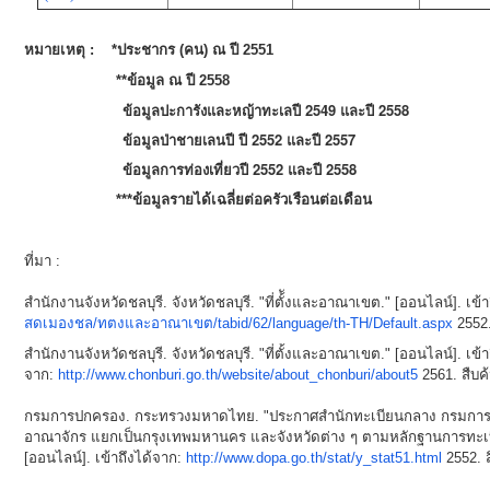
หมายเหตุ : *ประชากร (คน) ณ ปี 2551
**ข้อมูล ณ ปี 2558
ข้อมูลปะการังและหญ้าทะเลปี 2549 และปี 2558
ข้อมูลป่าชายเลนปี ปี 2552 และปี 2557
ข้อมูลการท่องเที่ยวปี 2552 และปี 2558
***ข้อมูลรายได้เฉลี่ยต่อครัวเรือนต่อเดือน
ที่มา :
สำนักงานจังหวัดชลบุรี. จังหวัดชลบุรี. "ที่ตั้ังและอาณาเขต." [ออนไลน์]. เข้
สดเมองชล/ทตงและอาณาเขต/tabid/62/language/th-TH/Default.aspx
2552.
สำนักงานจังหวัดชลบุรี. จังหวัดชลบุรี. "ที่ตั้งและอาณาเขต." [ออนไลน์]. เข้า
จาก:
http://www.chonburi.go.th/website/about_chonburi/about5
2561. สืบค
กรมการปกครอง. กระทรวงมหาดไทย. "ประกาศสำนักทะเบียนกลาง กรมการป
อาณาจักร แยกเป็นกรุงเทพมหานคร และจังหวัดต่าง ๆ ตามหลักฐานการทะเบี
[ออนไลน์]. เข้าถึงได้จาก:
http://www.dopa.go.th/stat/y_stat51.html
2552. ส