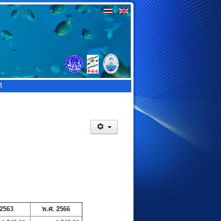
ี
 2563
พ.ศ. 2566