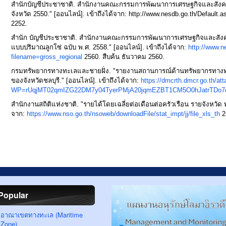
สำนักบัญชีประชาชาติ. สำนักงานคณะกรรมการพัฒนาการเศรษฐกิจและสังคม
จังหวัด 2550." [ออนไลน์]. เข้าถึงได้จาก:
http://www.nesdb.go.th/Default.a
2252.
สำนัก บัญชีประชาชาติ. สำนักงานคณะกรรมการพัฒนาการเศรษฐกิจและสังค
แบบปริมาณลูกโซ่ ฉบับ พ.ศ. 2558." [ออนไลน์]. เข้าถึงได้จาก:
http://www.n
filename=gross_regional
2560. สืบค้น ธันวาคม 2560.
กรมทรัพยากรทางทะเลและชายฝั่ง. "รายงานสถานการณ์ด้านทรัพยากรทางทะ
ของจังหวัดชลบุรี." [ออนไลน์]. เข้าถึงได้จาก:
https://dmcrth.dmcr.go.th/a
WP=rUqjMT02qmIZG22DM7y04TyerPMjA20jqmEZBT1CM5O0hJatrTDo7
สำนักงานสถิติแห่งชาติ. "รายได้โดยเฉลี่ยต่อเดือนต่อครัวเรือน รายจังหวัด พ
จาก:
https://www.nso.go.th/nsoweb/downloadFile/stat_impt/jj/file_xls_th
25
Popular
อาณาเขตทางทะเล (Maritime
Zone)