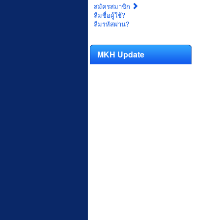
สมัครสมาชิก
ลืมชื่อผู้ใช้?
ลืมรหัสผ่าน?
MKH Update