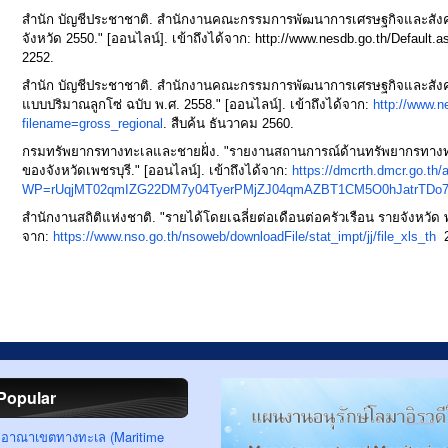
สำนัก บัญชีประชาชาติ. สำนักงานคณะกรรมการพัฒนาการเศรษฐกิจและสังค
จังหวัด 2550." [ออนไลน์]. เข้าถึงได้จาก:
http://www.nesdb.go.th/Default.a
2252.
สำนัก บัญชีประชาชาติ. สำนักงานคณะกรรมการพัฒนาการเศรษฐกิจและสังค
แบบปริมาณลูกโซ่ ฉบับ พ.ศ. 2558." [ออนไลน์]. เข้าถึงได้จาก:
http://www.n
filename=gross_regional
. สืบค้น ธันวาคม 2560.
กรมทรัพยากรทางทะเลและชายฝั่ง. "รายงานสถานการณ์ด้านทรัพยากรทางทะ
ของจังหวัดเพชรบุรี." [ออนไลน์]. เข้าถึงได้จาก:
https://dmcrth.dmcr.go.th
WP=rUqjMT02qmIZG22DM7y04TyerPMjZJ04qmAZBT1CM5O0hJatrTDo
สำนักงานสถิติแห่งชาติ. "รายได้โดยเฉลี่ยต่อเดือนต่อครัวเรือน รายจังหวัด พ
จาก:
https://www.nso.go.th/nsoweb/downloadFile/stat_impt/jj/file_xls_th
2
Popular
อาณาเขตทางทะเล (Maritime