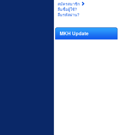
สมัครสมาชิก
ลืมชื่อผู้ใช้?
ลืมรหัสผ่าน?
MKH Update
***ข