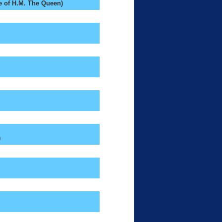
e of H.M. The Queen)
)