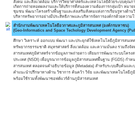
สังคม และสิ่งเเวดล้อม บริการวิทยาศาสตร์เเละเทคโนโลยีด้วยระบบคุณ
เกิดการถ่ายทอดผลงานเเละให้บริการที่สนองความต้องการกลุ่มเป้า หมาย
ชุมชน พัฒนาโครงสร้างพื้นฐานเเละส่งเสริมสังคมแห่งการเรียนรูทางด้าน
บริหารทรัพยากรอย่างมีประสิทธิภาพและบริหารจัดการองค์กรด้วยความโ
สำนักงานพัฒนาเทคโนโลยีอวกาศเเละภูมิสารสนเทศ (องค์กรมหาชน)
(Geo-Informatics and Space Techology Development Agency (Pub
ศึกษา วิเคราะห์ ออกแบบ พัฒนา และประยุกต์ใช้เทคโนโลยีภูมิสารสนเทศ
ทรัพยากรธรรมชาติ สมุทรศาสตร์ สิ่งแวดล้อม และความมั่นคง รวมถึงจัด
สารสนเทศภูมิศาสตร์จากข้อมูลภาพถ่ายดาว เทียมการพัฒนาระบบโครงส
ประเทศ (NSDI) เพื่อบูรณาการข้อมูลภูมิสารสนเทศพื้นฐาน (FGDS) ก
สารสนเทศ ตลอดจนคำอธิบายข้อมูล (Metadata) สำหรับระบบสืบค้นและบ
คำแนะนำปรึกษาทางด้าน วิชาการ ค้นคว้า วิจัย และพัฒนาเทคโนโลยีภ
พร้อมใช้รวมทั้งพัฒนาซอฟต์แวร์ด้านภูมิสารสนเทศ