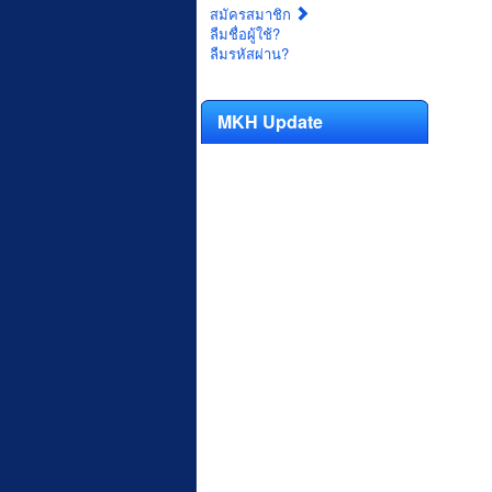
สมัครสมาชิก
ลืมชื่อผู้ใช้?
ลืมรหัสผ่าน?
MKH Update