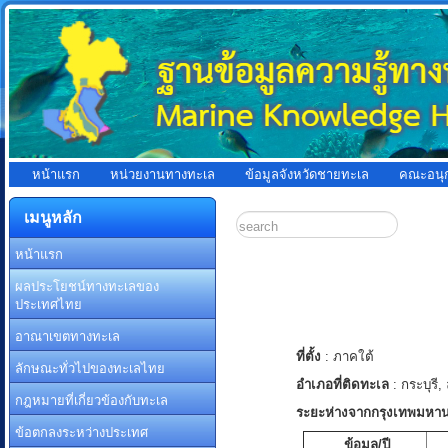
หน้าแรก
หน่วยงานทางทะเล
ข้อมูลจังหวัดชายทะเล
คณะอนุ
เมนูหลัก
หน้าแรก
ผลประโยชน์ทางทะเลของ
ประเทศไทย
อาณาเขตทางทะเล
ที่ตั้ง
: ภาคใต้
ลักษณะทั่วไปของทะเลไทย
อำเภอที่ติดทะเล
: กระบุรี,
กฎหมายที่เกี่ยวข้องกับทะเล
ระยะห่างจากกรุงเทพมหา
ข้อตกลงระหว่างประเทศ
ข้อมูล/ปี