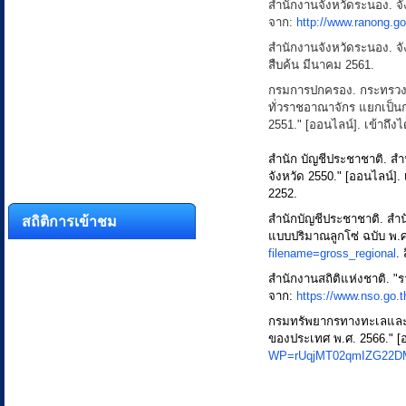
สำนักงานจังหวัดระนอง. จัง
จาก:
http://www.ranong.go
สำนักงานจังหวัดระนอง. จั
สืบค้น มีนาคม 2561.
กรมการปกครอง. กระทรวง
ทั่วราชอาณาจักร แยกเป็น
2551." [ออนไลน์]. เข้าถึง
สำนัก บัญชีประชาชาติ. 
จังหวัด 2550." [ออนไลน์]. 
2252.
สถิติการเข้าชม
สำนักบัญชีประชาชาติ. ส
แบบปริมาณลูกโซ่ ฉบับ พ.ศ.
filename=gross_regional
.
สำนักงานสถิติแห่งชาติ. "ร
จาก:
https://www.nso.go.t
กรมทรัพยากรทางทะเลและช
ของประเทศ พ.ศ. 2566." [อ
WP=rUqjMT02qmIZG22D