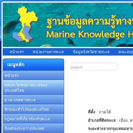
หน้าแรก
หน่วยงานทางทะเล
ข้อมูลจังหวัดชายทะเล
คณะอนุ
เมนูหลัก
หน้าแรก
ผลประโยชน์ทางทะเลของ
ประเทศไทย
อาณาเขตทางทะเล
ลักษณะทั่วไปของทะเลไทย
ที่ตั้ง
: ภาคใต้
กฎหมายที่เกี่ยวข้องกับทะเล
อำเภอที่ติดทะเล
: เมือง, 
ข้อตกลงระหว่างประเทศ
ระยะห่างจากกรุงเทพมหา