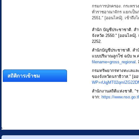
กรมการปกครอง. กระทรวง
ทั่วราชอาณาจักร แยกเป็น
2551." [ออนไลน์]. เข้าถึง
สำนัก บัญชีประชาชาติ. 
จังหวัด 2550." [ออนไลน์]. 
2252.
สำนักบัญชีประชาชาติ. ส
แบบปริมาณลูกโซ่ ฉบับ พ.ศ.
filename=gross_regional
.
กรมทรัพยากรทางทะเลและช
สถิติการเข้าชม
ของจังหวัดนราธิวาส." [ออน
WP=rUqjMT02qmIZG22D
สำนักงานสถิติแห่งชาติ. "ร
จาก:
https://www.nso.go.t