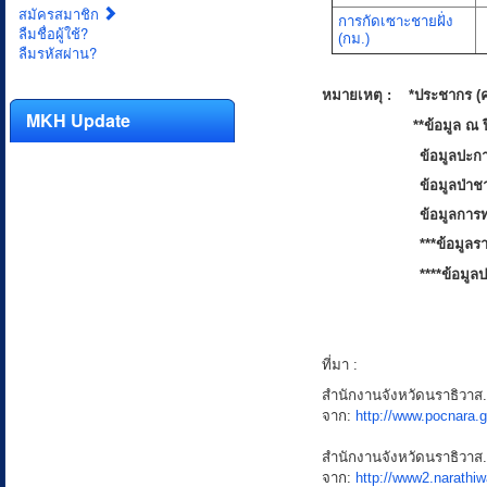
สมัครสมาชิก
การกัดเซาะชายฝั่ง
ลืมชื่อผู้ใช้?
(กม.)
ลืมรหัสผ่าน?
หมายเหตุ : *ประชากร (ค
MKH Update
**ข้อมูล ณ ปี 
ข้อมูลปะก
ข้อมูลป่าช
ข้อมูลการท
***ข้อมูลร
****ข้อมู
ที่มา :
สำนักงานจังหวัดนราธิวาส. จ
จาก:
http://www.pocnara.g
สำนักงานจังหวัดนราธิวาส. จ
จาก:
http://www2.narathiw