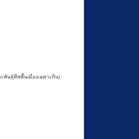
พันธุ์พืชพื้นเมืองเฉพาะถิ่น)