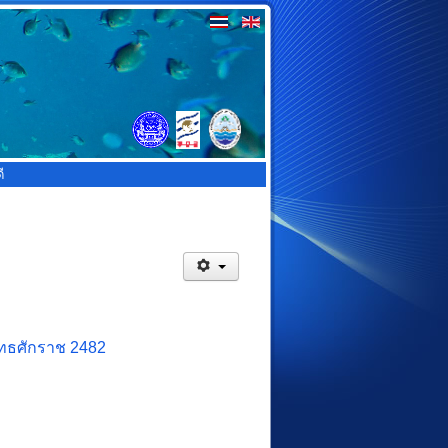
ี
ทธศักราช 2482