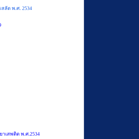
ลัด พ.ศ. 2534
9
ยาเสพติด พ.ศ.2534